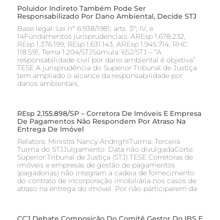
Poluidor Indireto Também Pode Ser
Responsabilizado Por Dano Ambiental, Decide STJ
Base legal: Lei nº 6.938/1981, arts. 3º, IV, e
14Fundamentos jurisprudenciais: AREsp 1.678.232,
REsp 1.376.199, REsp 1.631.143, AREsp 1.945.714, RHC
118.591, Tema 1.204/STJSúmula: 652/STJ – “A
responsabilidade civil por dano ambiental é objetiva”
TESE A jurisprudência do Superior Tribunal de Justiça
tem ampliado o alcance da responsabilidade por
danos ambientais,
REsp 2.155.898/SP – Corretora De Imóveis E Empresa
De Pagamentos Não Respondem Por Atraso Na
Entrega De Imóvel
Relatora: Ministra Nancy AndrighiTurma: Terceira
Turma do STJJulgamento: Data não divulgadaCorte:
Superior Tribunal de Justiça (STJ) TESE Corretoras de
imóveis e empresas de gestão de pagamentos
(pagadorias) não integram a cadeia de fornecimento
do contrato de incorporação imobiliária nos casos de
atraso na entrega do imóvel. Por não participarem da
CCJ Debate Composição Do Comitê Gestor Do IBS E