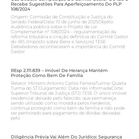
Recebe Sugestões Para Aperfeiçoamento Do PLP
108/2024
Origem: Comissão de Constituição e Justiça do
Senado FederalData: 10 de junho de 2025Objeto:
Audiência pública sobre o Projeto de Lei
Complementar nº 108/2024 – regulamentação da
reforma tributária e criação definitiva do Comitê Gestor
do IBS (Imposto sobre Bens e Serviços) TESE
Debatedores reconheceram a importância do Comitê
Gestor
REsp 2.111.839 – Imóvel De Herança Mantém
Proteção Como Bem De Família
Relator: Ministro Antonio Carlos FerreiraTurma: Quarta
Turma do STJJulgamento: Data não informadaCorte:
Superior Tribunal de Justiça (STJ) TESE O único imóvel
residencial deixado pelo falecido, que permaneça
sendo utilizado como moradia pelos herdeiros,
continua protegido como bem de família e não pode
ser penhorado para pagamento de dívidas deixadas
pelo
Diligência Prévia Vai Além Do Jurídico: Segurança