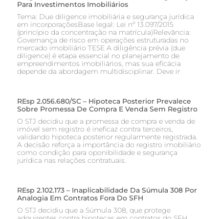
Para Investimentos Imobiliários
Tema: Due diligence imobiliária e segurança jurídica
em incorporaçõesBase legal: Lei nº 13.097/2015
(princípio da concentração na matrícula)Relevância:
Governança de risco em operações estruturadas no
mercado imobiliário TESE A diligência prévia (due
diligence) é etapa essencial no planejamento de
empreendimentos imobiliários, mas sua eficácia
depende da abordagem multidisciplinar. Deve ir
REsp 2.056.680/SC – Hipoteca Posterior Prevalece
Sobre Promessa De Compra E Venda Sem Registro
O STJ decidiu que a promessa de compra e venda de
imóvel sem registro é ineficaz contra terceiros,
validando hipoteca posterior regularmente registrada.
A decisão reforça a importância do registro imobiliário
como condição para oponibilidade e segurança
jurídica nas relações contratuais.
REsp 2.102.173 – Inaplicabilidade Da Súmula 308 Por
Analogia Em Contratos Fora Do SFH
O STJ decidiu que a Súmula 308, que protege
adquirentes contra hipotecas em contratos do SFH,